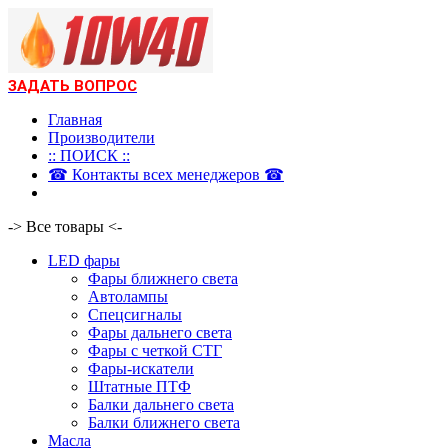
ЗАДАТЬ ВОПРОС
Главная
Производители
:: ПОИСК ::
☎ Контакты всех менеджеров ☎
-> Все товары <-
LED фары
Фары ближнего света
Автолампы
Спецсигналы
Фары дальнего света
Фары с четкой СТГ
Фары-искатели
Штатные ПТФ
Балки дальнего света
Балки ближнего света
Масла