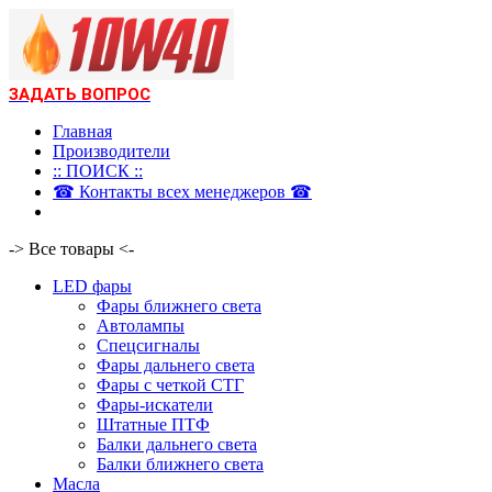
ЗАДАТЬ ВОПРОС
Главная
Производители
:: ПОИСК ::
☎ Контакты всех менеджеров ☎
-> Все товары <-
LED фары
Фары ближнего света
Автолампы
Спецсигналы
Фары дальнего света
Фары с четкой СТГ
Фары-искатели
Штатные ПТФ
Балки дальнего света
Балки ближнего света
Масла