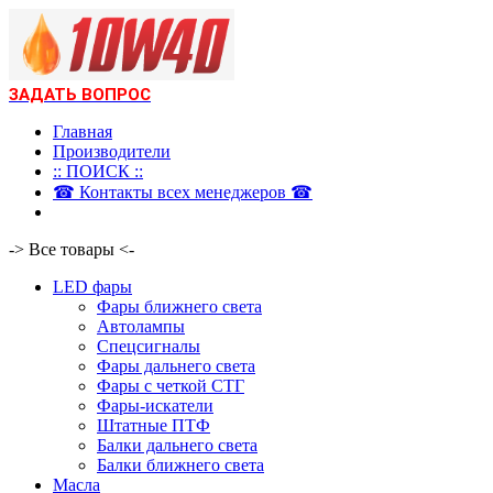
ЗАДАТЬ ВОПРОС
Главная
Производители
:: ПОИСК ::
☎ Контакты всех менеджеров ☎
-> Все товары <-
LED фары
Фары ближнего света
Автолампы
Спецсигналы
Фары дальнего света
Фары с четкой СТГ
Фары-искатели
Штатные ПТФ
Балки дальнего света
Балки ближнего света
Масла