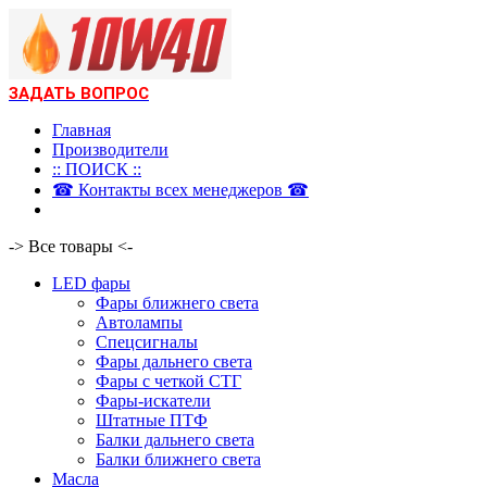
ЗАДАТЬ ВОПРОС
Главная
Производители
:: ПОИСК ::
☎ Контакты всех менеджеров ☎
-> Все товары <-
LED фары
Фары ближнего света
Автолампы
Спецсигналы
Фары дальнего света
Фары с четкой СТГ
Фары-искатели
Штатные ПТФ
Балки дальнего света
Балки ближнего света
Масла